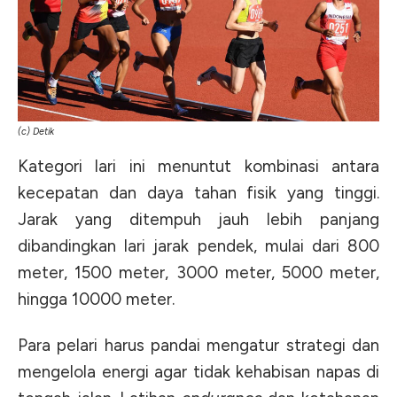
(c) Detik
Kategori lari ini menuntut kombinasi antara
kecepatan dan daya tahan fisik yang tinggi.
Jarak yang ditempuh jauh lebih panjang
dibandingkan lari jarak pendek, mulai dari 800
meter, 1500 meter, 3000 meter, 5000 meter,
hingga 10000 meter.
Para pelari harus pandai mengatur strategi dan
mengelola energi agar tidak kehabisan napas di