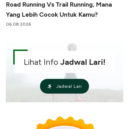
Road Running Vs Trail Running, Mana
Yang Lebih Cocok Untuk Kamu?
06.08.2026
Lihat Info
Jadwal Lari!
Jadwal Lari