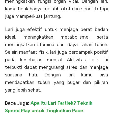
meningkatkan fungsi organ vital. Dengan lari,
kamu tidak hanya melatih otot dan sendi, tetapi
juga memperkuat jantung.
Lari juga efektif untuk menjaga berat badan
ideal, meningkatkan metabolisme, serta
meningkatkan stamina dan daya tahan tubuh.
Selain manfaat fisik, lari juga berdampak positif
pada kesehatan mental. Aktivitas fisik ini
terbukti dapat mengurangi stres dan menjaga
suasana hati. Dengan lari, kamu bisa
mendapatkan tubuh yang bugar dan pikiran
yang lebih sehat.
Baca Juga:
Apa Itu Lari Fartlek? Teknik
Speed Play untuk Tingkatkan Pace