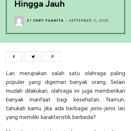
Hingga Jauh
BY
CHEY YUANITA
-
SEPTEMBER 11, 2025
Lari merupakan salah satu olahraga paling
populer yang digemari banyak orang. Selain
mudah dilakukan, olahraga ini juga memberikan
banyak manfaat bagi kesehatan. Namun,
tahukah kamu jika ada berbagai jenis-jenis lari
yang memiliki karakteristik berbeda?