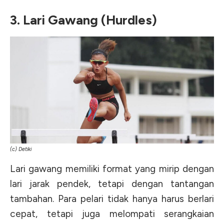
3. Lari Gawang (Hurdles)
(c) Detiki
Lari gawang memiliki format yang mirip dengan
lari jarak pendek, tetapi dengan tantangan
tambahan. Para pelari tidak hanya harus berlari
cepat, tetapi juga melompati serangkaian