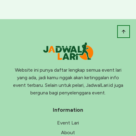
Website ini punya daftar lengkap semua event lari
yang ada, jadi kamu nggak akan ketinggalan info
event terbaru. Selain untuk pelari, JadwalLari.id juga
berguna bagi penyelenggara event.
Information
Event Lari
About