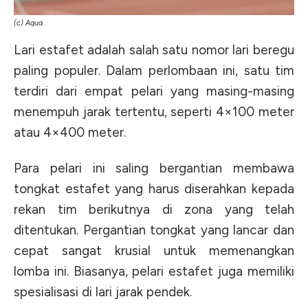
(c) Aqua
Lari estafet adalah salah satu nomor lari beregu
paling populer. Dalam perlombaan ini, satu tim
terdiri dari empat pelari yang masing-masing
menempuh jarak tertentu, seperti 4×100 meter
atau 4×400 meter.
Para pelari ini saling bergantian membawa
tongkat estafet yang harus diserahkan kepada
rekan tim berikutnya di zona yang telah
ditentukan. Pergantian tongkat yang lancar dan
cepat sangat krusial untuk memenangkan
lomba ini. Biasanya, pelari estafet juga memiliki
spesialisasi di lari jarak pendek.