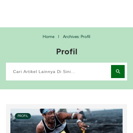
Home
Archives: Profil
I
Profil
PROFIL