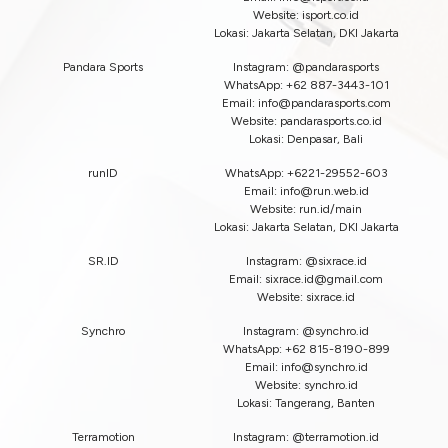
Website: isport.co.id
Lokasi: Jakarta Selatan, DKI Jakarta
Pandara Sports
Instagram: @pandarasports
WhatsApp: +62 887-3443-101
Email:
info@pandarasports.com
Website: pandarasports.co.id
Lokasi: Denpasar, Bali
runID
WhatsApp: +6221-29552-603
Email:
info@run.web.id
Website: run.id/main
Lokasi: Jakarta Selatan, DKI Jakarta
SR.ID
Instagram: @sixrace.id
Email:
sixrace.id@gmail.com
Website: sixrace.id
Synchro
Instagram: @synchro.id
WhatsApp: +62 815-8190-899
Email:
info@synchro.id
Website: synchro.id
Lokasi: Tangerang, Banten
Terramotion
Instagram: @terramotion.id