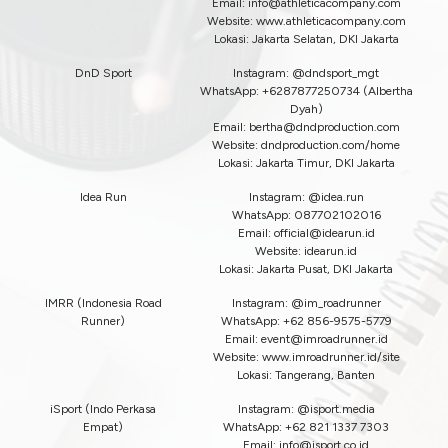
Email:
info@athleticacompany.com
Website: www.athleticacompany.com
Lokasi: Jakarta Selatan, DKI Jakarta
DnD Sport
Instagram: @dndsport_mgt
WhatsApp: +6287877250734 (Albertha
Dyah)
Email:
bertha@dndproduction.com
Website: dndproduction.com/home
Lokasi: Jakarta Timur, DKI Jakarta
Idea Run
Instagram: @idea.run
WhatsApp: 087702102016
Email:
official@idearun.id
Website: idearun.id
Lokasi: Jakarta Pusat, DKI Jakarta
IMRR (Indonesia Road
Instagram: @im_roadrunner
Runner)
WhatsApp: +62 856-9575-5779
Email:
event@imroadrunner.id
Website: www.imroadrunner.id/site
Lokasi: Tangerang, Banten
iSport (Indo Perkasa
Instagram: @isport.media
Empat)
WhatsApp: +62 821 1337 7303
Email:
info@isport.co.id