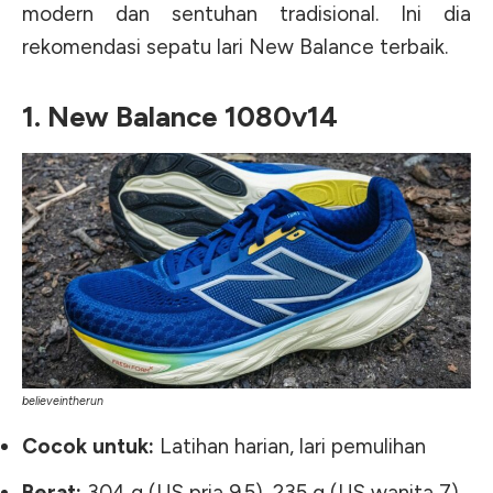
modern dan sentuhan tradisional. Ini dia
rekomendasi sepatu lari New Balance terbaik.
1. New Balance 1080v14
believeintherun
Cocok untuk:
Latihan harian, lari pemulihan
Berat:
304 g (US pria 9.5), 235 g (US wanita 7)