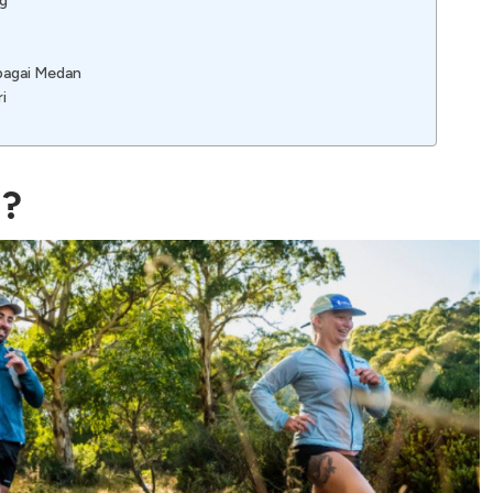
ng
rbagai Medan
i
n?