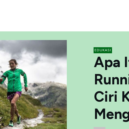
EDUKASI
Apa I
Runni
Ciri 
Meng