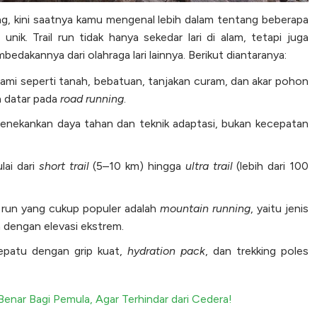
ng, kini saatnya kamu mengenal lebih dalam tentang beberapa
unik. Trail run tidak hanya sekedar lari di alam, tetapi juga
bedakannya dari olahraga lari lainnya. Berikut diantaranya:
 alami seperti tanah, bebatuan, tanjakan curam, dan akar pohon
 datar pada
road running
.
 menekankan daya tahan dan teknik adaptasi, bukan kecepatan
lai dari
short trail
(5–10 km) hingga
ultra trail
(lebih dari 100
ail run yang cukup populer adalah
mountain running
, yaitu jenis
n dengan elevasi ekstrem.
patu dengan grip kuat,
hydration
pack
, dan trekking poles
 Benar Bagi Pemula, Agar Terhindar dari Cedera!