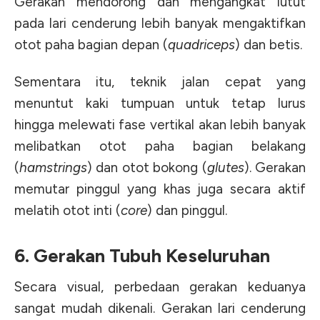
Gerakan mendorong dan mengangkat lutut
pada lari cenderung lebih banyak mengaktifkan
otot paha bagian depan (
quadriceps
) dan betis.
Sementara itu, teknik jalan cepat yang
menuntut kaki tumpuan untuk tetap lurus
hingga melewati fase vertikal akan lebih banyak
melibatkan otot paha bagian belakang
(
hamstrings
) dan otot bokong (
glutes
). Gerakan
memutar pinggul yang khas juga secara aktif
melatih otot inti (
core
) dan pinggul.
6. Gerakan Tubuh Keseluruhan
Secara visual, perbedaan gerakan keduanya
sangat mudah dikenali.
Gerakan
lari
cenderung