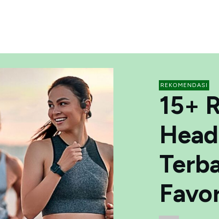
REKOMENDASI
15+ 
Head
Terb
Favo