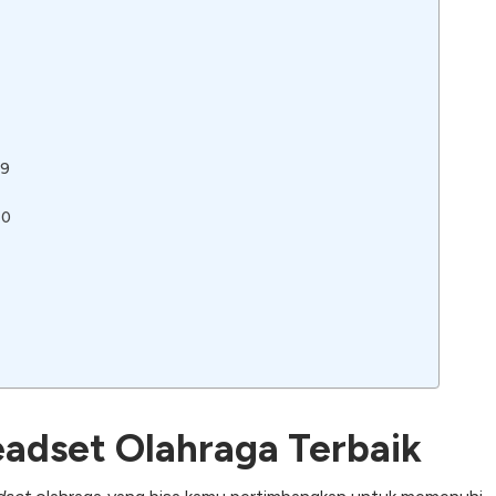
09
10
adset Olahraga Terbaik