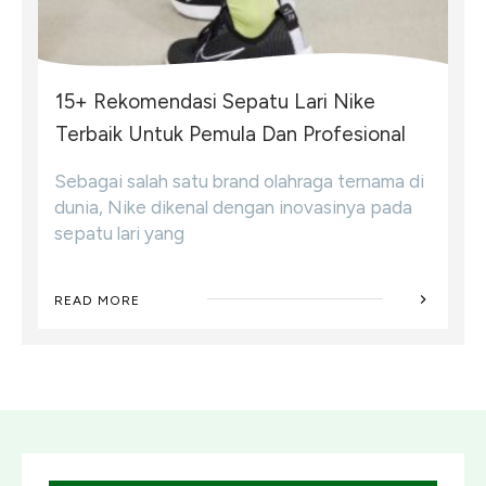
15+ Rekomendasi Sepatu Lari Nike
Terbaik Untuk Pemula Dan Profesional
Sebagai salah satu brand olahraga ternama di
dunia, Nike dikenal dengan inovasinya pada
sepatu lari yang
READ MORE