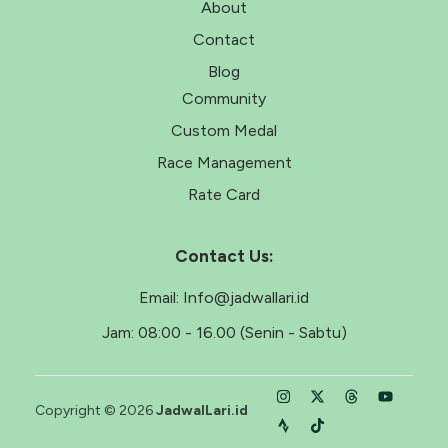
About
Contact
Blog
Community
Custom Medal
Race Management
Rate Card
Contact Us:
Email:
Info@jadwallari.id
Jam:
08:00 - 16.00 (Senin - Sabtu)
Copyright © 2026
JadwalLari.id