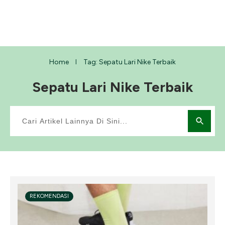
Home
Tag: Sepatu Lari Nike Terbaik
I
Sepatu Lari Nike Terbaik
REKOMENDASI