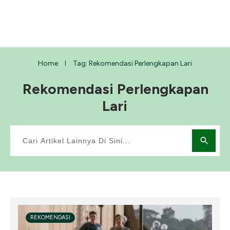
Home
Tag: Rekomendasi Perlengkapan Lari
I
Rekomendasi Perlengkapan
Lari
REKOMENDASI