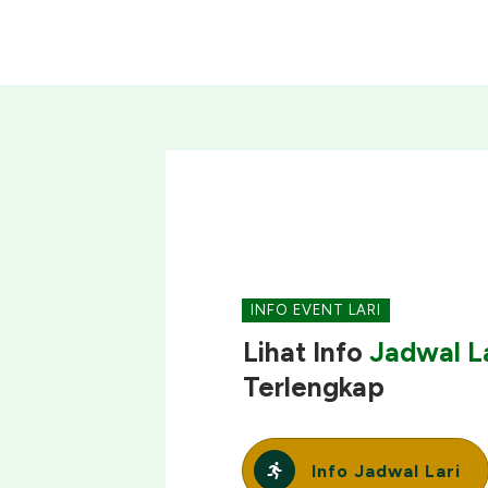
INFO EVENT LARI
Lihat Info
Jadwal La
Terlengkap
Info Jadwal Lari