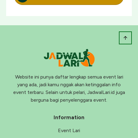
Website ini punya daftar lengkap semua event lari
yang ada, jadi kamu nggak akan ketinggalan info
event terbaru. Selain untuk pelari, JadwalLari.id juga
berguna bagi penyelenggara event.
Information
Event Lari