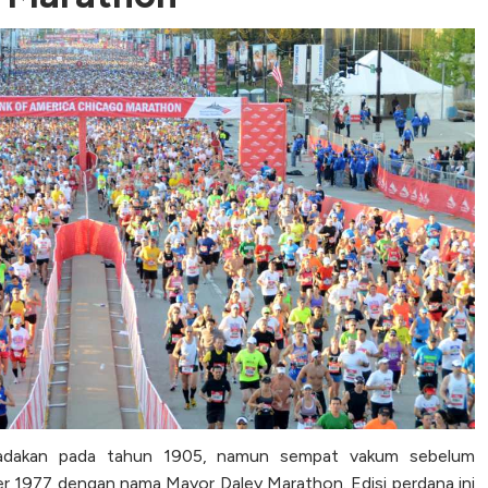
iadakan pada tahun 1905, namun sempat vakum sebelum
r 1977 dengan nama Mayor Daley Marathon. Edisi perdana ini