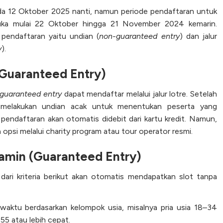
ada 12 Oktober 2025 nanti, namun periode pendaftaran untuk
uka mulai 22 Oktober hingga 21 November 2024 kemarin.
endaftaran yaitu undian (
non-guaranteed entry
) dan jalur
y
).
-Guaranteed Entry)
guaranteed entry
dapat mendaftar melalui jalur lotre. Setelah
n melakukan undian acak untuk menentukan peserta yang
a pendaftaran akan otomatis didebit dari kartu kredit. Namun,
ia opsi melalui charity program atau tour operator resmi.
jamin (Guaranteed Entry)
ari kriteria berikut akan otomatis mendapatkan slot tanpa
waktu berdasarkan kelompok usia, misalnya pria usia 18–34
55 atau lebih cepat.