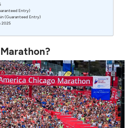
5
uaranteed Entry)
min (Guaranteed Entry)
n 2025
 Marathon?