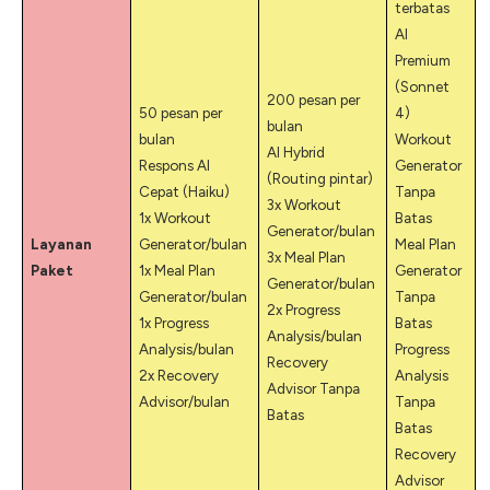
terbatas
AI
Premium
(Sonnet
200 pesan per
50 pesan per
4)
bulan
bulan
Workout
AI Hybrid
Respons AI
Generator
(Routing pintar)
Cepat (Haiku)
Tanpa
3x Workout
1x Workout
Batas
Generator/bulan
Layanan
Generator/bulan
Meal Plan
3x Meal Plan
Paket
1x Meal Plan
Generator
Generator/bulan
Generator/bulan
Tanpa
2x Progress
1x Progress
Batas
Analysis/bulan
Analysis/bulan
Progress
Recovery
2x Recovery
Analysis
Advisor Tanpa
Advisor/bulan
Tanpa
Batas
Batas
Recovery
Advisor