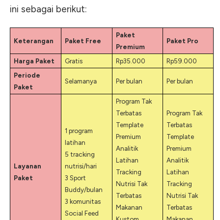
ini sebagai berikut:
Paket
Keterangan
Paket Free
Paket Pro
Premium
Harga Paket
Gratis
Rp35.000
Rp59.000
Periode
Selamanya
Per bulan
Per bulan
Paket
Program Tak
Terbatas
Program Tak
Template
Terbatas
1 program
Premium
Template
latihan
Analitik
Premium
5 tracking
Latihan
Analitik
Layanan
nutrisi/hari
Tracking
Latihan
Paket
3 Sport
Nutrisi Tak
Tracking
Buddy/bulan
Terbatas
Nutrisi Tak
3 komunitas
Makanan
Terbatas
Social Feed
Kustom
Makanan