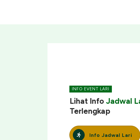
INFO EVENT LARI
Lihat Info
Jadwal La
Terlengkap
Info Jadwal Lari