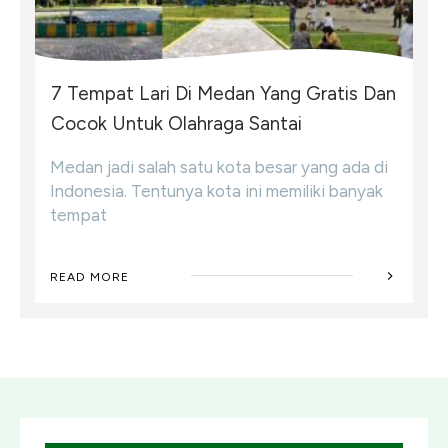
7 Tempat Lari Di Medan Yang Gratis Dan
Cocok Untuk Olahraga Santai
Medan jadi salah satu kota besar yang ada di
Indonesia. Tentunya kota ini memiliki banyak
tempat
READ MORE