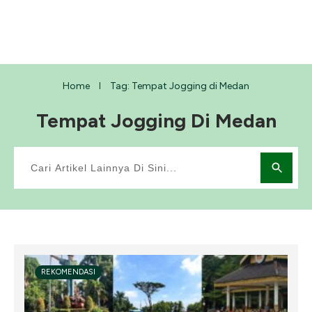
Home
Tag: Tempat Jogging di Medan
I
Tempat Jogging Di Medan
REKOMENDASI