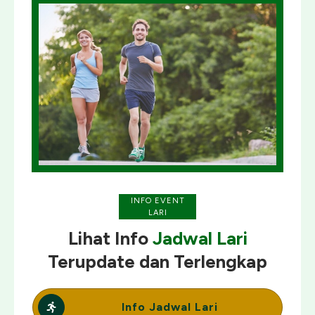
INFO EVENT
LARI
Lihat Info
Jadwal Lari
Terupdate
dan
Terlengkap
Info Jadwal Lari