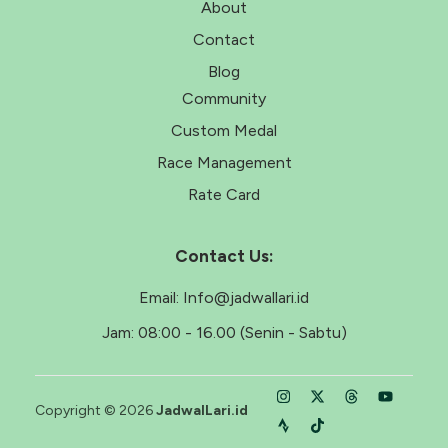
About
Contact
Blog
Community
Custom Medal
Race Management
Rate Card
Contact Us:
Email:
Info@jadwallari.id
Jam:
08:00 - 16.00 (Senin - Sabtu)
Copyright © 2026
JadwalLari.id