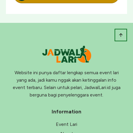
Website ini punya daftar lengkap semua event lari
yang ada, jadi kamu nggak akan ketinggalan info
event terbaru. Selain untuk pelari, JadwalLari.id juga
berguna bagi penyelenggara event.
Information
Event Lari