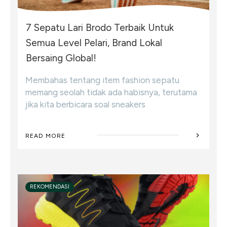
7 Sepatu Lari Brodo Terbaik Untuk
Semua Level Pelari, Brand Lokal
Bersaing Global!
Membahas tentang item fashion sepatu
memang seolah tidak ada habisnya, terutama
jika kita berbicara soal sneakers
READ MORE
REKOMENDASI