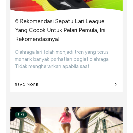
6 Rekomendasi Sepatu Lari League
Yang Cocok Untuk Pelari Pemula, Ini
Rekomendasinya!
Olahraga lari telah menjadi tren yang terus
menarik banyak perhatian pegiat olahraga.
Tidak mengherankan apabila saat
READ MORE
TIPS