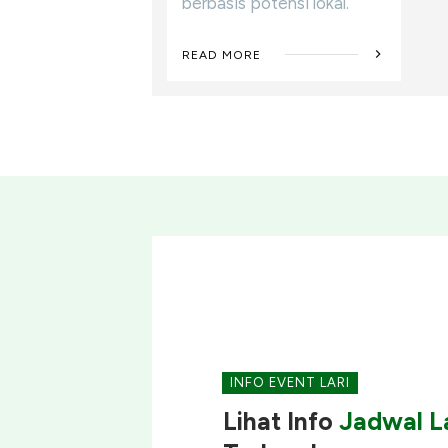
berbasis potensi lokal.
READ MORE
INFO EVENT LARI
Lihat Info
Jadwal La