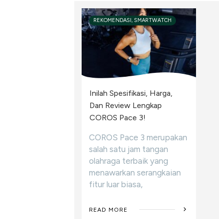
REKOMENDASI, SMARTWATCH
Inilah Spesifikasi, Harga,
Dan Review Lengkap
COROS Pace 3!
COROS Pace 3 merupakan
salah satu jam tangan
olahraga terbaik yang
menawarkan serangkaian
fitur luar biasa,
READ MORE