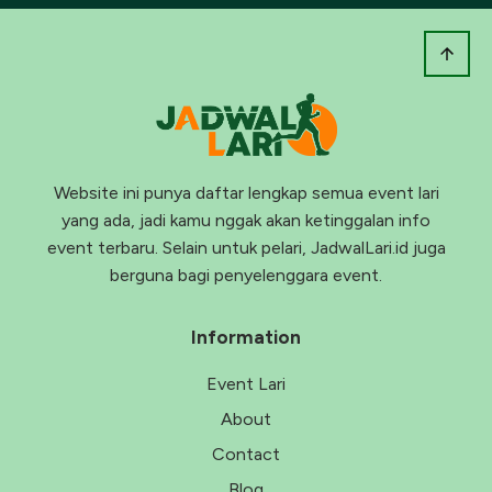
Website ini punya daftar lengkap semua event lari
yang ada, jadi kamu nggak akan ketinggalan info
event terbaru. Selain untuk pelari, JadwalLari.id juga
berguna bagi penyelenggara event.
Information
Event Lari
About
Contact
Blog