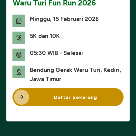
Waru Turi Fun Run 2026
Minggu, 15 Februari 2026
5K dan 10K
05:30 WIB - Selesai
Bendung Gerak Waru Turi, Kediri,
Jawa Timur
Daftar Sekarang