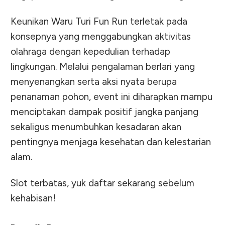
Keunikan Waru Turi Fun Run terletak pada
konsepnya yang menggabungkan aktivitas
olahraga dengan kepedulian terhadap
lingkungan. Melalui pengalaman berlari yang
menyenangkan serta aksi nyata berupa
penanaman pohon, event ini diharapkan mampu
menciptakan dampak positif jangka panjang
sekaligus menumbuhkan kesadaran akan
pentingnya menjaga kesehatan dan kelestarian
alam.
Slot terbatas, yuk daftar sekarang sebelum
kehabisan!