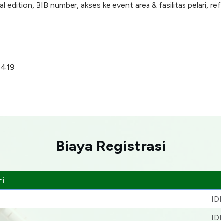
l edition, BIB number, akses ke event area & fasilitas pelari, r
0419
Biaya Registrasi
i
ID
ID