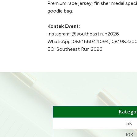
Premium race jersey, finisher medal specia
goodie bag.
Kontak Event:
Instagram: @southeast.run2026
WhatsApp: 085166044094, 08198330
EO: Southeast Run 2026
Kategor
5K
10K