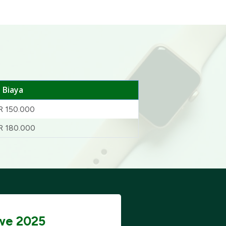
Biaya
R 150.000
R 180.000
we 2025