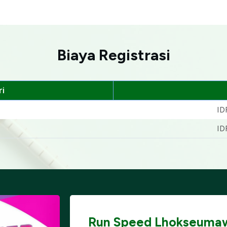
Biaya Registrasi
i
ID
ID
Run Speed Lhokseuma