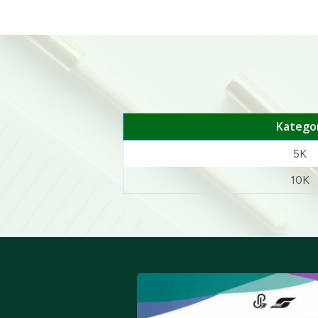
Kategor
5K
10K