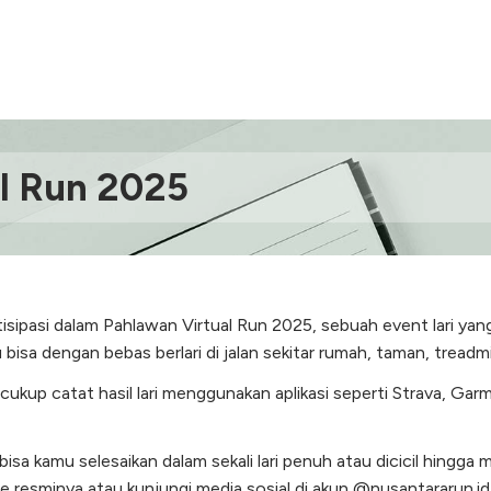
l Run 2025
isipasi dalam Pahlawan Virtual Run 2025, sebuah event lari yan
bisa dengan bebas berlari di jalan sekitar rumah, taman, treadmil
kup catat hasil lari menggunakan aplikasi seperti Strava, Garmin
isa kamu selesaikan dalam sekali lari penuh atau dicicil hingga ma
e resminya atau kunjungi media sosial di akun @nusantararun.id