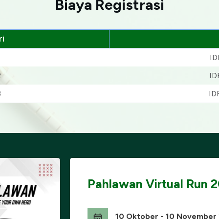
Biaya Registrasi
i
1
ID
2
ID
3
ID
Pahlawan Virtual Run 
10 Oktober - 10 November