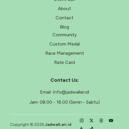
About
Contact
Blog
Community
Custom Medal
Race Management
Rate Card
Contact Us:
Email:
Info@jadwallari.id
Jam:
08:00 - 16.00 (Senin - Sabtu)
Copyright © 2026
JadwalLari.id