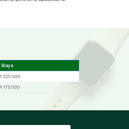
Biaya
R 225.000
R 175.000