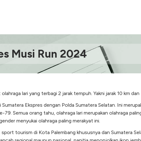
es Musi Run 2024
hraga lari yang terbagi 2 jarak tempuh. Yakni jarak 10 km dan 
gi Sumatera Ekspres dengan Polda Sumatera Selatan. Ini merup
-79. Semua orang tahu, olahraga lari merupakan olahraga pali
ender menyukai olahraga paling merakyat ini.
di sport tourism di Kota Palembang khususnya dan Sumatera Se
ancah regional maupun nasional, panitia menonjolkan ikon jemb