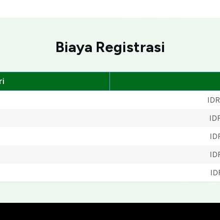
Biaya Registrasi
i
IDR
ID
ID
ID
ID