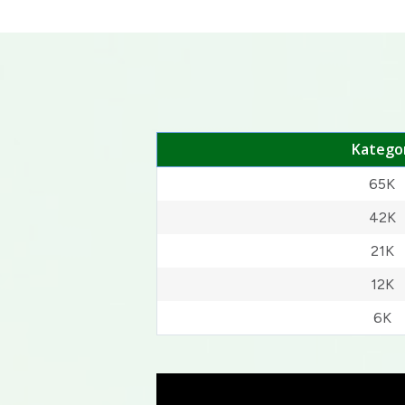
Kategor
65K
42K
21K
12K
6K