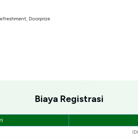
Refreshment, Doorprize
Biaya Registrasi
i
ID