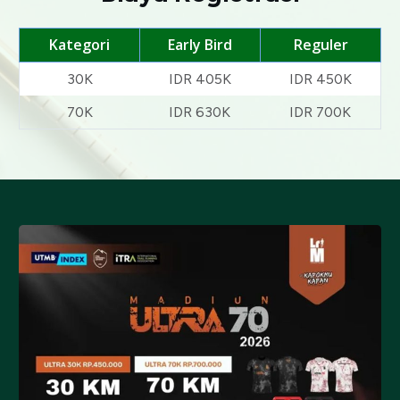
Kategori
Early Bird
Reguler
30K
IDR 405K
IDR 450K
70K
IDR 630K
IDR 700K