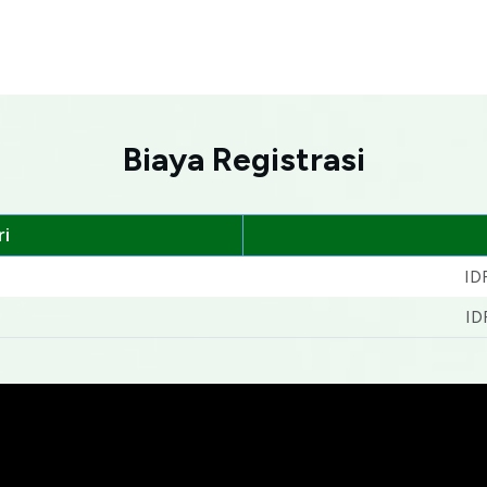
Biaya Registrasi
i
ID
ID