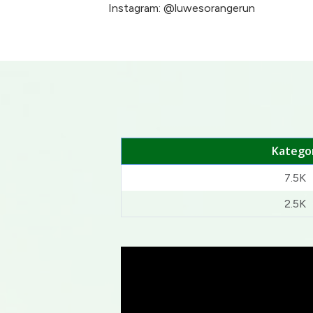
Instagram: @luwesorangerun
Kategor
7.5K
2.5K