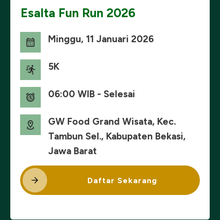
Esalta Fun Run 2026
Minggu, 11 Januari 2026
5K
06:00 WIB - Selesai
GW Food Grand Wisata, Kec.
Tambun Sel., Kabupaten Bekasi,
Jawa Barat
Daftar Sekarang