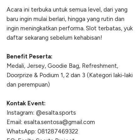
Acara ini terbuka untuk semua level, dari yang
baru ingin mulai berlari, hingga yang rutin dan
ingin meningkatkan performa. Slot terbatas, yuk
daftar sekarang sebelum kehabisan!
Benefit Peserta:
Medali, Jersey, Goodie Bag, Refreshment,
Doorprize & Podium 1, 2 dan 3 (Kategori laki-laki
dan perempuan)
Kontak Event:
Instagram: @esalta.sports
Email:
esalta.sentosa@gmail.com
WhatsApp: 081287469322