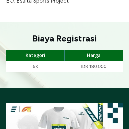
EO: Esalta Sports Project
Biaya Registrasi
Kategori
Harga
5K
IDR 180.000