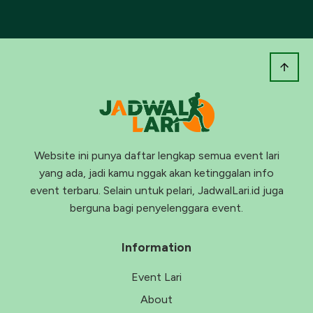
Website ini punya daftar lengkap semua event lari
yang ada, jadi kamu nggak akan ketinggalan info
event terbaru. Selain untuk pelari, JadwalLari.id juga
berguna bagi penyelenggara event.
Information
Event Lari
About