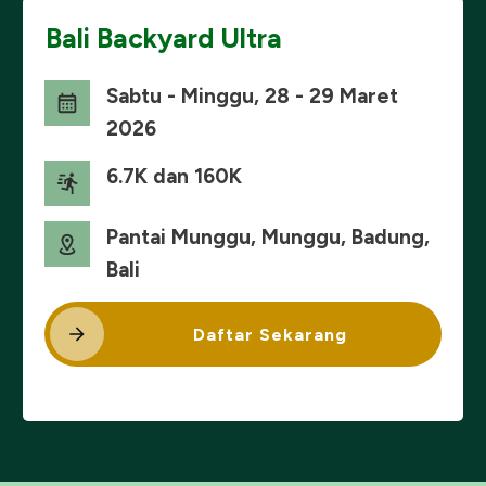
Bali Backyard Ultra
Sabtu - Minggu, 28 - 29 Maret
2026
6.7K dan 160K
Pantai Munggu, Munggu, Badung,
Bali
Daftar Sekarang