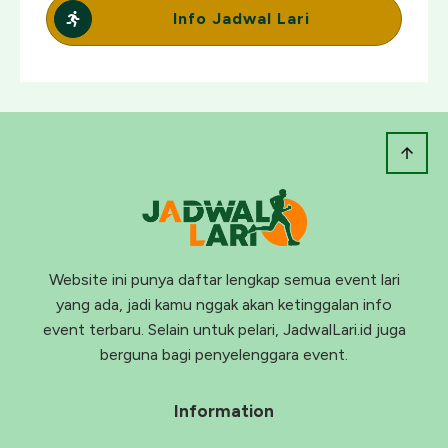
Info Jadwal Lari
Website ini punya daftar lengkap semua event lari
yang ada, jadi kamu nggak akan ketinggalan info
event terbaru. Selain untuk pelari, JadwalLari.id juga
berguna bagi penyelenggara event.
Information