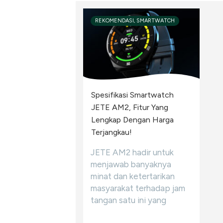
REKOMENDASI, SMARTWATCH
Spesifikasi Smartwatch
JETE AM2, Fitur Yang
Lengkap Dengan Harga
Terjangkau!
JETE AM2 hadir untuk
menjawab banyaknya
minat dan ketertarikan
masyarakat terhadap jam
tangan satu ini yang