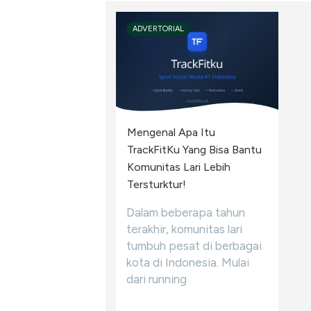
ADVERTORIAL
Mengenal Apa Itu
TrackFitKu Yang Bisa Bantu
Komunitas Lari Lebih
Tersturktur!
Dalam beberapa tahun
terakhir, komunitas lari
tumbuh pesat di berbagai
kota di Indonesia. Mulai
dari running