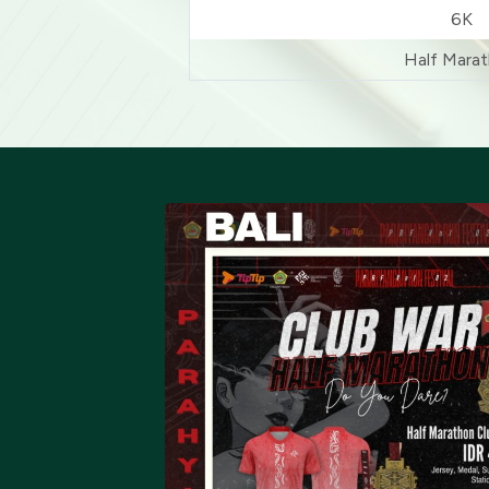
6K
Half Mara