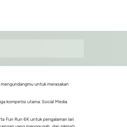
dan mengundangmu untuk merasakan
iga kompetisi utama: Social Media
erta Fun Run 6K untuk pengalaman lari
rsaingan yang menggugah, dan nikmati