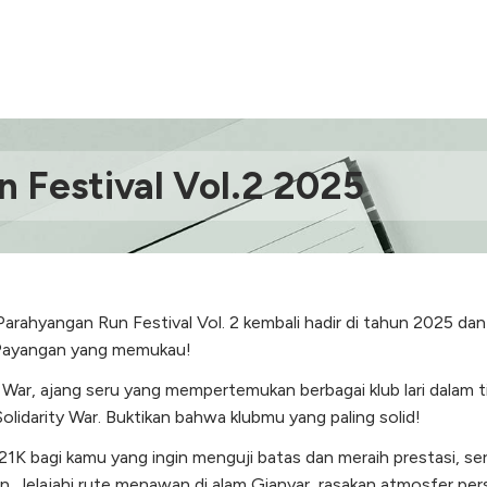
 Festival Vol.2 2025
arahyangan Run Festival Vol. 2 kembali hadir di tahun 2025 
m Payangan yang memukau!
War, ajang seru yang mempertemukan berbagai klub lari dalam t
lidarity War. Buktikan bahwa klubmu yang paling solid!
 21K bagi kamu yang ingin menguji batas dan meraih prestasi, s
 Jelajahi rute menawan di alam Gianyar, rasakan atmosfer pe